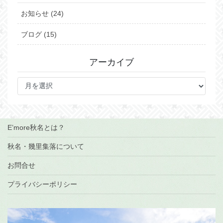
お知らせ (24)
ブログ (15)
アーカイブ
ア
ー
カ
イ
ブ
E’more秋名とは？
秋名・幾里集落について
お問合せ
プライバシーポリシー