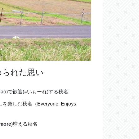
込められた思い
gao)で歓迎(=いもーれ)する秋名
しを楽しむ秋名（
E
veryone
E
njoys
more
)増える秋名