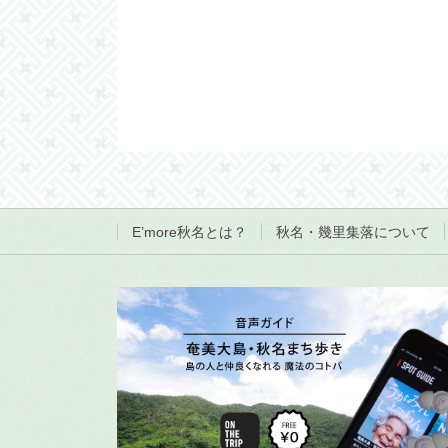
E’more秋名とは？
秋名・幾里集落について