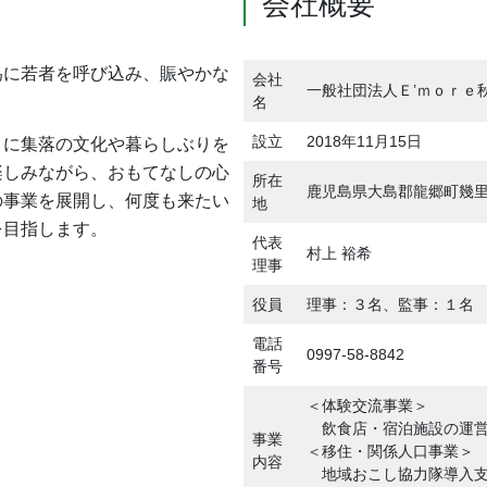
会社概要
為に若者を呼び込み、賑やかな
会社
一般社団法人Ｅ’ｍｏｒｅ
名
設立
2018年11月15日
々に集落の文化や暮らしぶりを
楽しみながら、おもてなしの心
所在
鹿児島県大島郡龍郷町幾
の事業を展開し、何度も来たい
地
を目指します。
代表
村上 裕希
理事
役員
理事：３名、監事：１名
電話
0997-58-8842
番号
＜体験交流事業＞
飲食店・宿泊施設の運営
事業
＜移住・関係人口事業＞
内容
地域おこし協力隊導入支