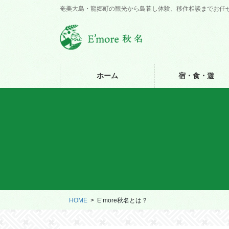
コ
ナ
奄美大島・龍郷町の観光から島暮し体験、移住相談までお任
ン
ビ
テ
ゲ
ン
ー
ツ
シ
に
ョ
ホーム
宿・食・遊
移
ン
動
に
移
動
HOME
E’more秋名とは？