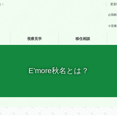
更新
せ！
お気軽
※営業
視察見学
移住相談
E’more秋名とは？