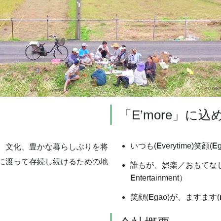
「E’more」に
いつも(
E
verytime)笑顔(
E
、文化、豊かな暮らしぶりを将
に渡って存続し続けるための地
誰もが、娯楽／おもてな
E
ntertainment）
笑顔(
E
gao)が、ますます(