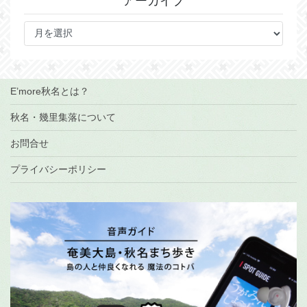
アーカイブ
ア
ー
カ
イ
ブ
E’more秋名とは？
秋名・幾里集落について
お問合せ
プライバシーポリシー