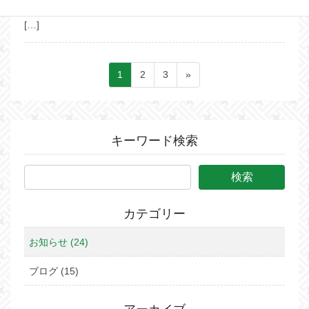
勢を勘案し、シマ宿「GAMA屋」及び「どぅぬ家」は5/6ま
[…]
投
ペ
ペ
ペ
1
2
3
»
稿
ー
ー
ー
ジ
ジ
ジ
の
ペ
キーワード検索
ー
ジ
送
り
カテゴリー
お知らせ (24)
ブログ (15)