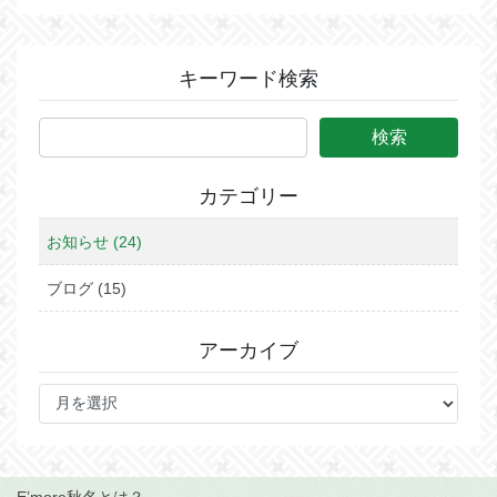
稿
ジ
ジ
ジ
の
ペ
キーワード検索
ー
ジ
送
り
カテゴリー
お知らせ (24)
ブログ (15)
アーカイブ
ア
ー
カ
イ
ブ
E’more秋名とは？