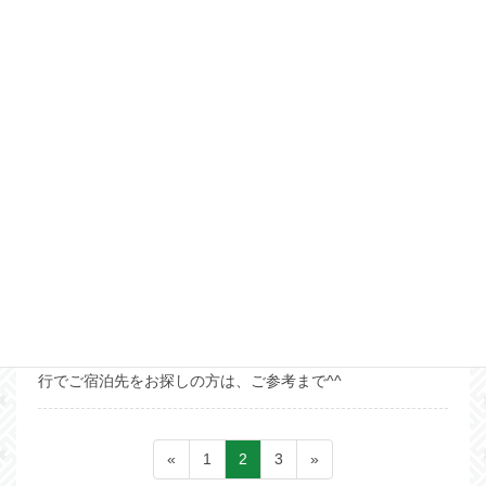
どぅぬ家の予約受付開始しま
した！
奄美の空き家を再生して一棟貸しの宿として展開している
「奄美の住み処 シマ宿」シリーズ第２弾、「どぅぬ家」の
営業許可がおり、６月１日ご宿泊分から予約受付を開始しま
した！「どぅぬ家」とは、奄美の方言で「私の家」という意
味にな […]
2019年4月13日
お知らせ
2019年ＧＷのご予約に空きが出ました！
ＧＡＭＡ屋の下記3日分ご宿泊にキャンセルがありましたの
で、ＧＷの予約もまだまだ承れます！ ＜ご予約可能日＞
4/27土曜日、5/5日曜日、5/6月曜日（祝日） ＧＷに奄美旅
行でご宿泊先をお探しの方は、ご参考まで^^
投
ペ
ペ
ペ
«
1
2
3
»
ー
ー
ー