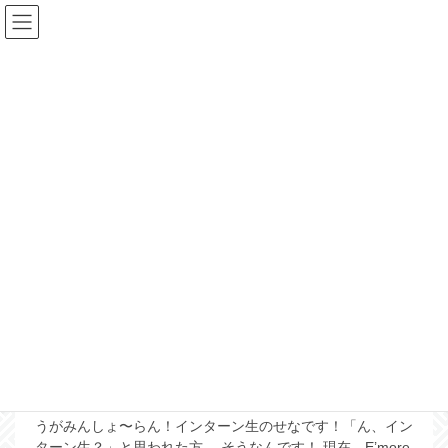
コ
ナ
ン
ビ
テ
ゲ
ン
ー
ツ
シ
更新情報
に
ョ
移
ン
動
に
HOME
更新情報
龍郷町
移
動
龍郷町
2021年8月29日
ブログ
1ヶ月間、秋名にインターン生
が来ています！
うがみんしょ〜らん！インターン生のせなです！「ん、イン
ターン生？」と思われた方、 そうなんです！ 現在、E’more